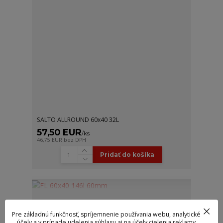
SALTO ALLROUND 60x40 32L
57,50 EUR
/
ks
46,75 EUR
bez DPH
Pridať do košíka
Pre základnú funkčnosť, spríjemnenie používania webu, analytické
účely a v prípade udelenia súhlasu aj na účely cielenia reklamy