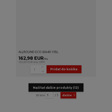
ALLROUND ECO 60x40 105L
162,98 EUR
/
ks
132,50 EUR
bez DPH
Pridať do košíka
Načítať ďalšie produkty (12)
strana
z 5
ďalšie