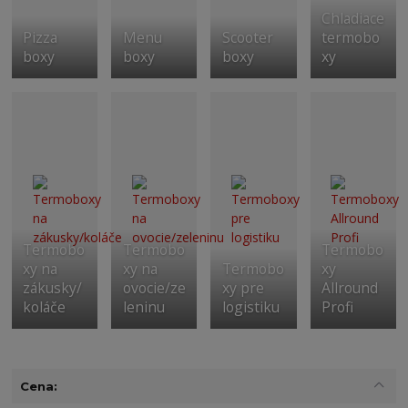
Chladiace
Pizza
Menu
Scooter
termobo
boxy
boxy
boxy
xy
Termobo
Termobo
Termobo
xy na
xy na
Termobo
xy
zákusky/
ovocie/ze
xy pre
Allround
koláče
leninu
logistiku
Profi
Cena: