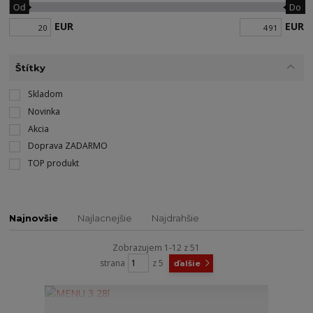
Od
Do
EUR
EUR
Štítky
Skladom
Novinka
Akcia
Doprava ZADARMO
TOP produkt
Najnovšie
Najlacnejšie
Najdrahšie
Zobrazujem 1-12 z 51
strana
z 5
ďalšie