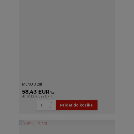
MENU 3 28l
58,43 EUR
/
ks
47,50 EUR
bez DPH
Pridať do košíka