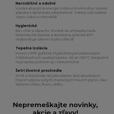
Nerozbitné a odolné
Vysoká absorpcia energie s nízkou hmotnosťou. Vysoká
statická a dynamická zaťažiteľnosť. Odolný voči väčšine
olejov, tukov a chemikálií
Hygienické
Bez chuti a zápachu. Vhodné do umývačky riadu.
Jednoduché čistenie a sterilizácia, pretože EPP
neabsorbuje takmer žiadnu vlhkosť
Tepelná izolácia
Povrch z EPP guľôčok s hydrofóbnymi vlastnostiami.
Oddolnosť voči vysokej teplote -40 až +120°C. Bezpečné
na prepravu potravín aj v zdravotníctve
Šetrí životné prostredie
100% a rôznorode recyklovateľné. Bez abrazívnych
hnacích plynov a iných chemických hnacích plynov. Bez
zlúčenin chlóru, fluóru, uhlíku
Nepremeškajte novinky,
akcie a zľavy!