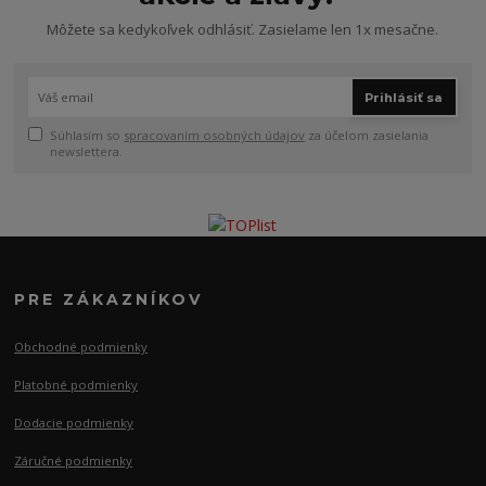
Môžete sa kedykoľvek odhlásiť. Zasielame len 1x mesačne.
Prihlásiť sa
Súhlasím so
spracovaním osobných údajov
za účelom zasielania
newslettera.
PRE ZÁKAZNÍKOV
Obchodné podmienky
Platobné podmienky
Dodacie podmienky
Záručné podmienky