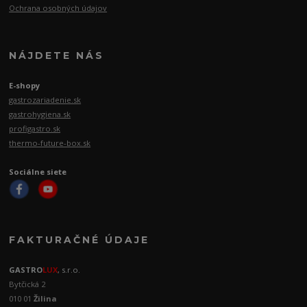
Ochrana osobných údajov
NÁJDETE NÁS
E-shopy
gastrozariadenie.sk
gastrohygiena.sk
profigastro.sk
thermo-future-box.sk
Sociálne siete
FAKTURAČNÉ ÚDAJE
GASTRO
LUX
, s.r.o.
Bytčická 2
010 01
Žilina