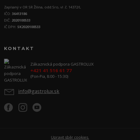
Zapísaný v OR SR Žilina, odd:Sro, vl .č. 14372/L
IČO:
36413186
DIČ:
2020100533
IČ DPH:
SK2020100533
KONTAKT
Zákaznická podpora GASTROLUX
+421 41 516 61 77
(Pon-Pia, 8:00 - 15:30)
info@gastrolux.sk
Upravit sběr cookies.