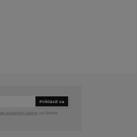
Prihlásiť sa
ím osobných údajov
za účelom
.