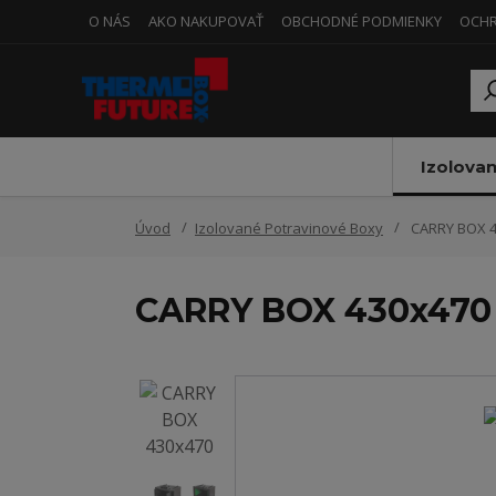
O NÁS
AKO NAKUPOVAŤ
OBCHODNÉ PODMIENKY
OCHR
Izolova
Úvod
Izolované Potravinové Boxy
CARRY BOX 4
CARRY BOX 430x470