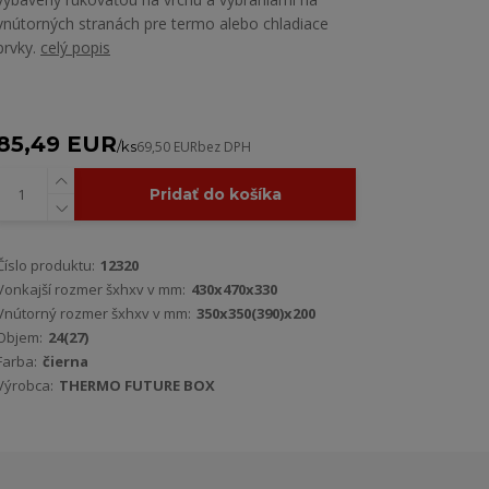
vnútorných stranách pre termo alebo chladiace
prvky.
celý popis
85,49 EUR
/
ks
69,50 EUR
bez DPH
Pridať do košíka
Číslo produktu:
12320
Vonkajší rozmer šxhxv v mm:
430x470x330
Vnútorný rozmer šxhxv v mm:
350x350(390)x200
Objem:
24(27)
Farba:
čierna
Výrobca:
THERMO FUTURE BOX