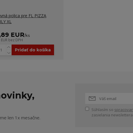
avná polica pre FL PIZZA
ILY XL
,89 EUR
/
ks
0 EUR
bez DPH
Pridať do košíka
ovinky,
Súhlasím so
spracovan
zasielania newslettera
ame len 1x mesačne.