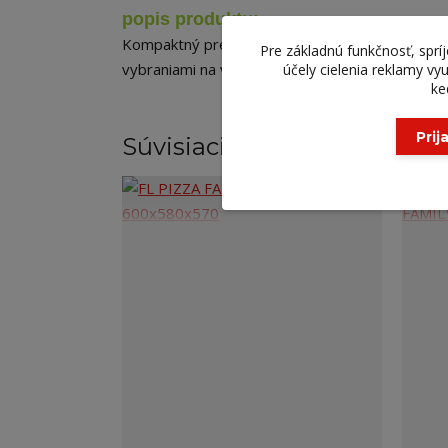
popis produktu:
Kompaktný prepravný box s dvierkami na pizzu, 
Pre základnú funkčnosť, sprí
vybraniami na vnútorných stranách pre
termo
al
účely cielenia reklamy v
ke
Prij
Súvisiaci tovar
2