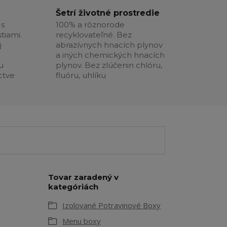
Šetrí životné prostredie
 s
100% a rôznorode
tiami.
recyklovateľné. Bez
j
abrazívnych hnacích plynov
a iných chemických hnacích
u
plynov. Bez zlúčenin chlóru,
ctve
fluóru, uhlíku
Tovar zaradený v
kategóriách
Izolované Potravinové Boxy
Menu boxy