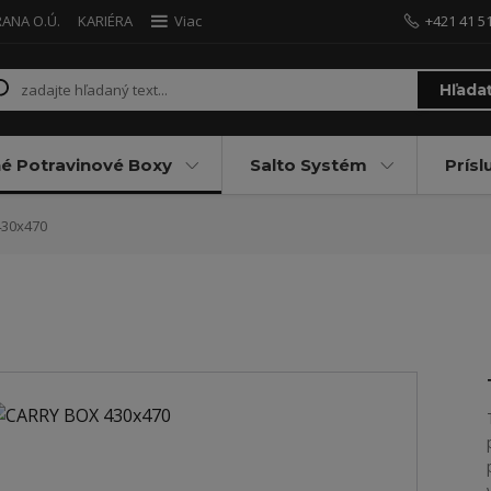
ANA O.Ú.
KARIÉRA
Viac
+421 41 5
Hľada
né Potravinové Boxy
Salto Systém
Prísl
30x470