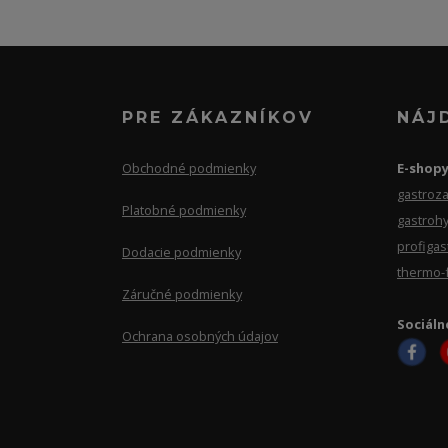
PRE ZÁKAZNÍKOV
NÁJ
Obchodné podmienky
E-shop
gastroza
Platobné podmienky
gastrohy
profigas
Dodacie podmienky
thermo-
Záručné podmienky
Sociáln
Ochrana osobných údajov