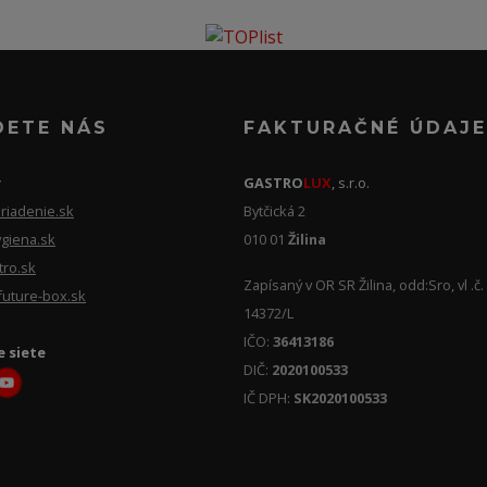
DETE NÁS
FAKTURAČNÉ ÚDAJE
y
GASTRO
LUX
, s.r.o.
riadenie.sk
Bytčická 2
giena.sk
010 01
Žilina
tro.sk
Zapísaný v OR SR Žilina, odd:Sro, vl .č.
future-box.sk
14372/L
IČO:
36413186
e siete
DIČ:
2020100533
IČ DPH:
SK2020100533