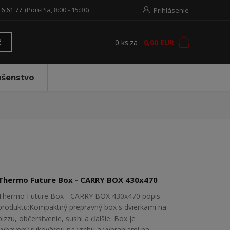
16 61 77
(Pon-Pia, 8:00 - 15:30)
Prihlásenie
0
ks
za
0,00 EUR
ť
ušenstvo
Thermo Future Box - CARRY BOX 430x470
Thermo Future Box - CARRY BOX 430x470 popis
produktu:Kompaktný prepravný box s dvierkami na
pizzu, občerstvenie, sushi a ďalšie. Box je
vybavený rukoväťou na vrchu a vybraniami na