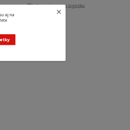
Termoboxy pre logistiku
 a
su aj na
žete
šetky