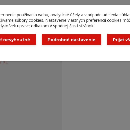
občerstvenie, sushi a ďalšie.
Box je vy
bavený rukoväťou na vrchu
jemnenie používania webu, analytické účely a v prípade udelenia súhla
ebo chladiace prvky.
yužívame súbory cookies. Nastavenie vlastných preferencií cookies mô
dykoľvek upraviť odkazom v spodnej časti stránok.
ať nevyhnutné
Podrobné nastavenie
Prijať v