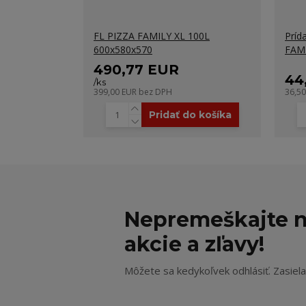
FL PIZZA FAMILY XL 100L
Príd
600x580x570
FAM
490,77 EUR
44
/
ks
399,00 EUR
bez DPH
36,5
Pridať do košíka
Nepremeškajte n
akcie a zľavy!
Môžete sa kedykoľvek odhlásiť. Zasiel