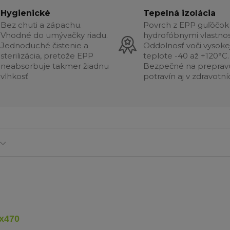
Hygienické
Tepelná izolácia
Bez chuti a zápachu.
Povrch z EPP guľôčok
Vhodné do umývačky riadu.
hydrofóbnymi vlastnos
Jednoduché čistenie a
Oddolnosť voči vysoke
sterilizácia, pretože EPP
teplote -40 až +120°C.
neabsorbuje takmer žiadnu
Bezpečné na preprav
vlhkosť
potravín aj v zdravotní
x470