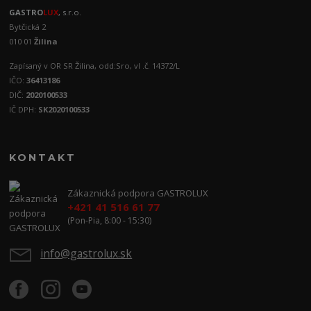
GASTRO
LUX
, s.r.o.
Bytčická 2
010 01
Žilina
Zapísaný v OR SR Žilina, odd:Sro, vl .č. 14372/L
IČO:
36413186
DIČ:
2020100533
IČ DPH:
SK2020100533
KONTAKT
Zákaznická podpora GASTROLUX
+421 41 516 61 77
(Pon-Pia, 8:00 - 15:30)
info@gastrolux.sk