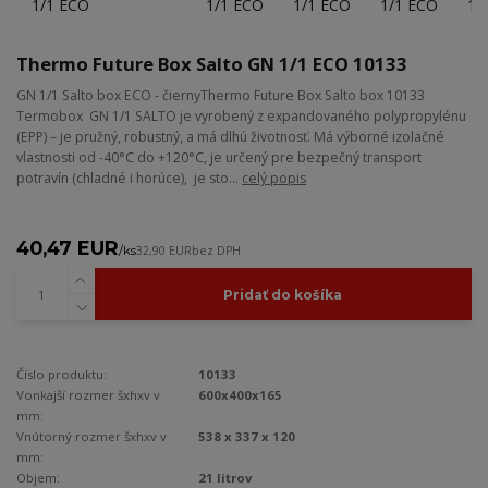
Thermo Future Box Salto GN 1/1 ECO 10133
GN 1/1 Salto box ECO - čiernyThermo Future Box Salto box 10133
Termobox GN 1/1 SALTO je vyrobený z expandovaného polypropylénu
(EPP) – je pružný, robustný, a má dlhú životnosť. Má výborné izolačné
vlastnosti od -40°C do +120°C, je určený pre bezpečný transport
potravín (chladné i horúce), je sto...
celý popis
40,47 EUR
/
ks
32,90 EUR
bez DPH
Pridať do košíka
Číslo produktu:
10133
Vonkajší rozmer šxhxv v
600x400x165
mm:
Vnútorný rozmer šxhxv v
538 x 337 x 120
mm:
Objem:
21 litrov