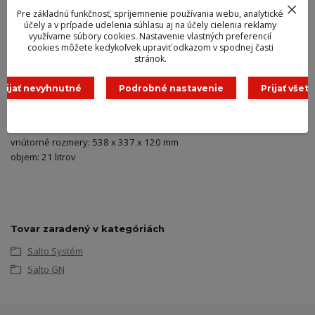
expandovaného polypropylénu (EPP) – je pružný,
Pre základnú funkčnosť, spríjemnenie používania webu, analytické
robustný, a má dlhú životnosť. Má výborné izolačné
účely a v prípade udelenia súhlasu aj na účely cielenia reklamy
vlastnosti od -40°C do +120°C, je určený pre bezpečný
využívame súbory cookies. Nastavenie vlastných preferencií
transport potravín (chladné i horúce), je stohovateľný
cookies môžete kedykoľvek upraviť odkazom v spodnej časti
stránok.
a vhodný aj do umývačky.
Prijať nevyhnutné
Podrobné nastavenie
Prijať všetk
katalógové číslo. 10133
vonkajšie rozmery: 600 x 400 x 165 mm
vnútorné rozmery: 538 x 337 x 120 mm
objem: 21 litrov
Tovar zaradený v kategóriách
Salto Systém
Salto GN