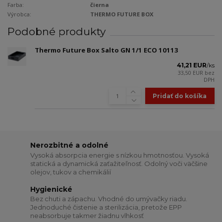
Farba:
čierna
Výrobca:
THERMO FUTURE BOX
Podobné produkty
Thermo Future Box Salto GN 1/1 ECO 10113
41,21 EUR
/
ks
33,50 EUR
bez
DPH
Pridať do košíka
Nerozbitné a odolné
Vysoká absorpcia energie s nízkou hmotnosťou. Vysoká
statická a dynamická zaťažiteľnosť. Odolný voči väčšine
olejov, tukov a chemikálií
Hygienické
Bez chuti a zápachu. Vhodné do umývačky riadu.
Jednoduché čistenie a sterilizácia, pretože EPP
neabsorbuje takmer žiadnu vlhkosť