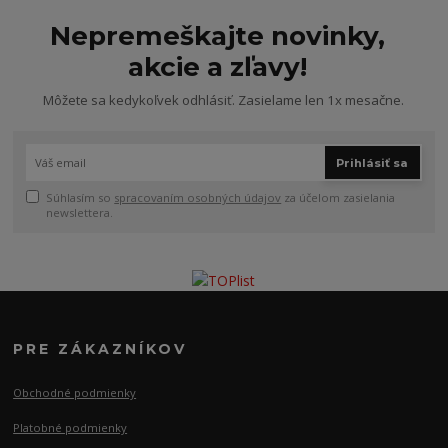
Nepremeškajte novinky,
akcie a zľavy!
Môžete sa kedykoľvek odhlásiť. Zasielame len 1x mesačne.
Prihlásiť sa
Súhlasím so
spracovaním osobných údajov
za účelom zasielania
newslettera.
PRE ZÁKAZNÍKOV
Obchodné podmienky
Platobné podmienky