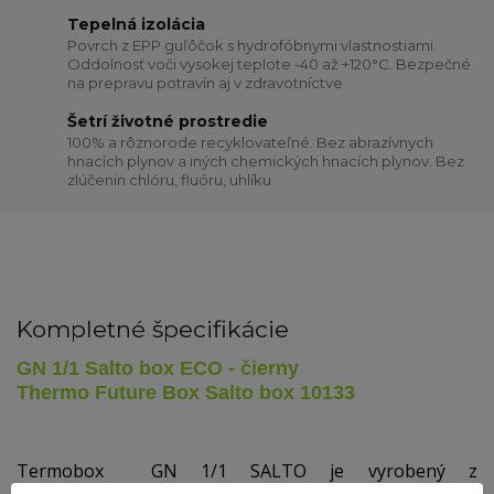
Tepelná izolácia
Povrch z EPP guľôčok s hydrofóbnymi vlastnostiami.
Oddolnosť voči vysokej teplote -40 až +120°C. Bezpečné
na prepravu potravín aj v zdravotníctve
Šetrí životné prostredie
100% a rôznorode recyklovateľné. Bez abrazívnych
hnacích plynov a iných chemických hnacích plynov. Bez
zlúčenin chlóru, fluóru, uhlíku
Kompletné špecifikácie
GN 1/1
Salto box ECO - čierny
Thermo Future Box Salto box 10133
Termobox GN 1/1 SALTO je vyrobený z