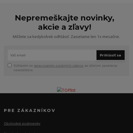
Nepremeškajte novinky,
akcie a zľavy!
Môžete sa kedykoľvek odhlásiť. Zasielame len 1x mesačne.
Prihlásiť sa
Súhlasím so
spracovaním osobných údajov
za účelom zasielania
newslettera.
PRE ZÁKAZNÍKOV
Obchodné podmienky