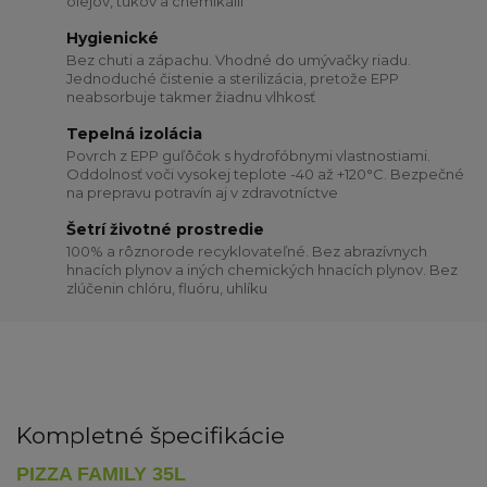
olejov, tukov a chemikálií
Hygienické
Bez chuti a zápachu. Vhodné do umývačky riadu.
Jednoduché čistenie a sterilizácia, pretože EPP
neabsorbuje takmer žiadnu vlhkosť
Tepelná izolácia
Povrch z EPP guľôčok s hydrofóbnymi vlastnostiami.
Oddolnosť voči vysokej teplote -40 až +120°C. Bezpečné
na prepravu potravín aj v zdravotníctve
Šetrí životné prostredie
100% a rôznorode recyklovateľné. Bez abrazívnych
hnacích plynov a iných chemických hnacích plynov. Bez
zlúčenin chlóru, fluóru, uhlíku
Kompletné špecifikácie
PIZZA FAMILY 35L