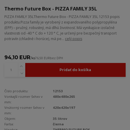
Thermo Future Box - PIZZA FAMILY 35L
PIZZA FAMILY 35LThermo Future Box - PIZZA FAMILY 35L 12153 popis
produktu:Pizza family je vyrobený z expandovaného polypropyléna
(EPP) – pružný, robustný, má dlhú životnosť. Má vynikajúce izolačné
vlastnosti od -40 ° C do + 120 ° C, je určený pre bezpečný transport
potravín (chladné i horúce), má pe...
celý popis
94,10 EUR
/
ks
76,50 EUR
bez DPH
Pridať do košíka
Číslo produktu:
12153
Vonkajší rozmer šxhxv v
480x480x265
mm:
Vnútorný rozmer šxhxv v
420x420x197
mm:
Objem:
35 litrov
Farba:
čierna
Výrobca:
THERMO FUTURE BOX