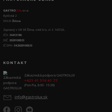
GASTRO
LUX
, s.r.o.
Bytčická 2
010 01
Žilina
Zapísaný v OR SR Žilina, odd:Sro, vl .č. 14372/L
IČO:
36413186
DIČ:
2020100533
IČ DPH:
SK2020100533
KONTAKT
Zákaznická podpora GASTROLUX
+421 41 516 61 77
(Pon-Pia, 8:00 - 15:30)
info@gastrolux.sk