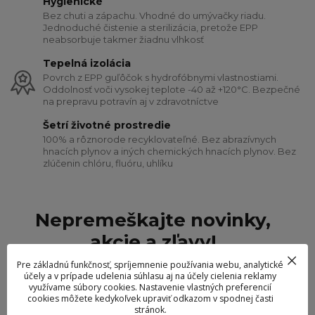
Hygienické
Bez chuti a zápachu. Vhodné do umývačky riadu.
Jednoduché čistenie a sterilizácia, pretože EPP
neabsorbuje takmer žiadnu vlhkosť
Tepelná izolácia
Povrch z EPP guľôčok s hydrofóbnymi vlastnostiami.
Oddolnosť voči vysokej teplote -40 až +120°C. Bezpečné
na prepravu potravín aj v zdravotníctve
Šetrí životné prostredie
100% a rôznorode recyklovateľné. Bez abrazívnych
hnacích plynov a iných chemických hnacích plynov. Bez
zlúčenin chlóru, fluóru, uhlíku
Nepremeškajte novinky,
akcie a zľavy!
Môžete sa kedykoľvek odhlásiť. Zasielame len 1x mesačne.
Pre základnú funkčnosť, spríjemnenie používania webu, analytické
účely a v prípade udelenia súhlasu aj na účely cielenia reklamy
využívame súbory cookies. Nastavenie vlastných preferencií
cookies môžete kedykoľvek upraviť odkazom v spodnej časti
stránok.
Prihlásiť sa