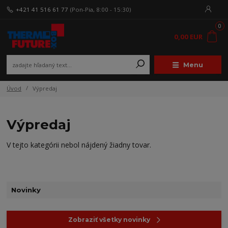
+421 41 516 61 77
(Pon-Pia, 8:00 - 15:30)
0
0,00 EUR
Menu
Úvod
Výpredaj
Výpredaj
V tejto kategórii nebol nájdený žiadny tovar.
Novinky
Zobraziť všetky novinky