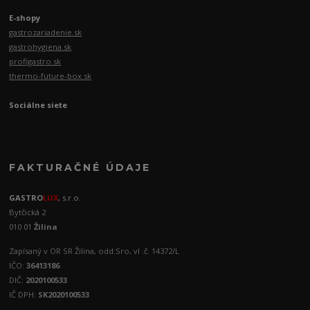
E-shopy
gastrozariadenie.sk
gastrohygiena.sk
profigastro.sk
thermo-future-box.sk
Sociálne siete
FAKTURAČNÉ ÚDAJE
GASTRO
LUX
, s.r.o.
Bytčická 2
010 01
Žilina
Zapísaný v OR SR Žilina, odd:Sro, vl .č. 14372/L
IČO:
36413186
DIČ:
2020100533
IČ DPH:
SK2020100533