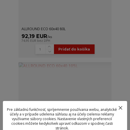
ALLROUND ECO 60x40 80L
92,19 EUR
/
ks
74,95 EUR
bez DPH
Pridať do košíka
Pre základnú funkčnosť, spríjemnenie používania webu, analytické
účely a v prípade udelenia súhlasu aj na účely cielenia reklamy
využívame súbory cookies. Nastavenie vlastných preferencií
cookies môžete kedykoľvek upraviť odkazom v spodnej časti
stránok.