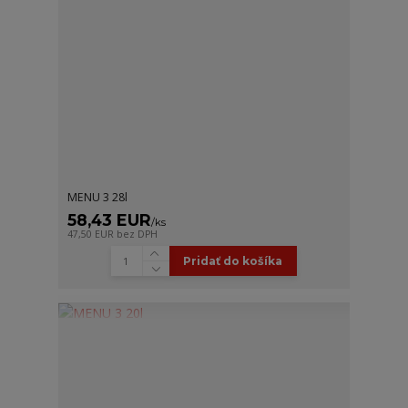
MENU 3 28l
58,43 EUR
/
ks
47,50 EUR
bez DPH
Pridať do košíka