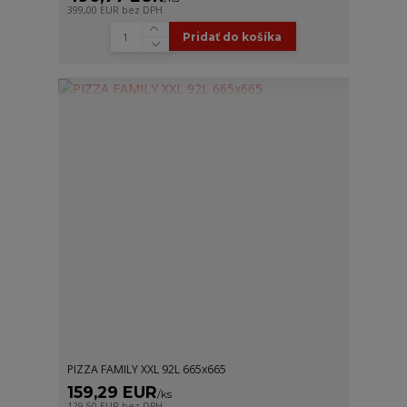
399,00 EUR
bez DPH
Pridať do košíka
PIZZA FAMILY XXL 92L 665x665
159,29 EUR
/
ks
129,50 EUR
bez DPH