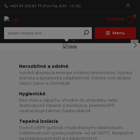
+421 41 516 61 77
(Pon-Pia, 8:00 - 15:30)
0
0,00 EUR
Menu
Nerozbitné a odolné
Vysoká absorpcia energie s nízkou hmotnosťou. Vysoká
statická a dynamická zaťažiteľnosť. Odolný voči väčšine
olejov, tukov a chemikálií
Hygienické
Bez chuti a zápachu. Vhodné do umývačky riadu.
Jednoduché čistenie a sterilizácia, pretože EPP
neabsorbuje takmer žiadnu vlhkosť
Tepelná izolácia
Povrch z EPP guľôčok s hydrofóbnymi vlastnostiami.
Oddolnosť voči vysokej teplote -40 až +120°C. Bezpečné
na prepravu potravín aj v zdravotníctve