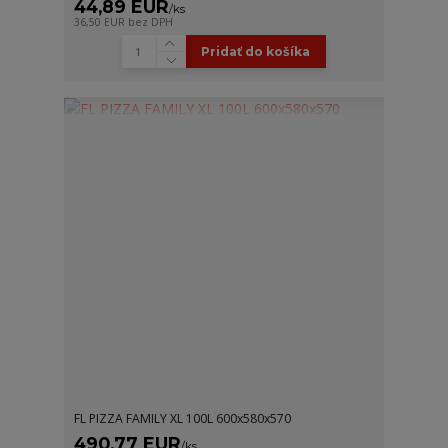
44,89 EUR
/
ks
36,50 EUR
bez DPH
Pridať do košíka
FL PIZZA FAMILY XL 100L 600x580x570
490,77 EUR
/
ks