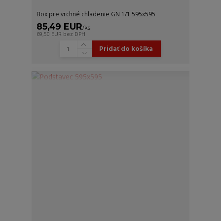
Box pre vrchné chladenie GN 1/1 595x595
85,49 EUR
/
ks
69,50 EUR
bez DPH
Pridať do košíka