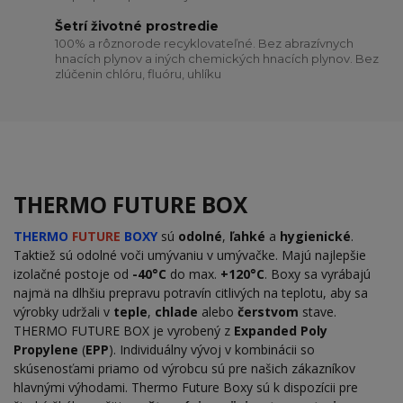
Šetrí životné prostredie
100% a rôznorode recyklovateľné. Bez abrazívnych
hnacích plynov a iných chemických hnacích plynov. Bez
zlúčenin chlóru, fluóru, uhlíku
THERMO FUTURE BOX
THERMO
FUTURE
BOXY
sú
odolné
,
ľahké
a
hygienické
.
Taktiež sú odolné voči umývaniu v umývačke. Majú najlepšie
izolačné postoje od
-40°C
do max.
+120°C
. Boxy sa vyrábajú
najmä na dlhšiu prepravu potravín citlivých na teplotu, aby sa
výrobky udržali v
teple
,
chlade
alebo
čerstvom
stave.
THERMO FUTURE BOX je vyrobený z
Expanded Poly
Propylene
(
EPP
). Individuálny vývoj v kombinácii so
skúsenosťami priamo od výrobcu sú pre našich zákazníkov
hlavnými výhodami. Thermo Future Boxy sú k dispozícii pre