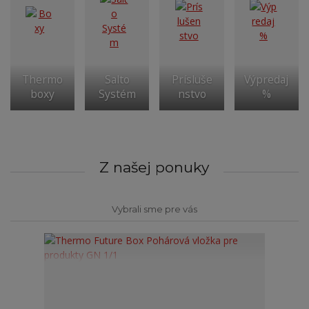
Thermo
Salto
Prísluše
Výpredaj
boxy
Systém
nstvo
%
Z našej ponuky
Vybrali sme pre vás