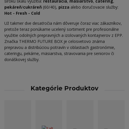
širokú škálu využitia:
reštaurácia
,
mäsiarstvo
,
catering
,
pekáreň
/
cukráreň
(60/40),
pizza
alebo doručovacie služby:
Hot - Fresh - Cold
Už takmer dve desaťročia nám dôveruje čoraz viac zákazníkov,
pretože teraz ponúkame ucelený sortiment pre profesionálne
využitie odolných prepravných a izolovaných kontajnerov z EPP.
Značka THERMO FUTURE BOX je celosvetovo známa
prepravou a distribúciou potravín v oblastiach gastronómie,
cateringu, pekárne, mäsiarstva, stravovania pre seniorov či
donáškovej služby.
Kategórie Produktov