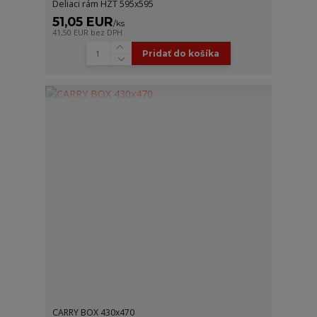
Deliaci rám HZT 595x595
51,05 EUR
/
ks
41,50 EUR
bez DPH
Pridať do košíka
CARRY BOX 430x470